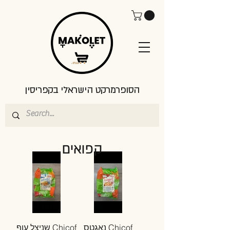
הסופרמרקט הישראלי בקפריסין
קפואים
נאגטס Chicof
שניצל עוף Chicof