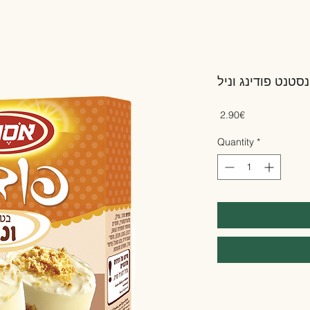
נסטנט פודינג וניל
Price
‏2.90 ‏€
Quantity
*