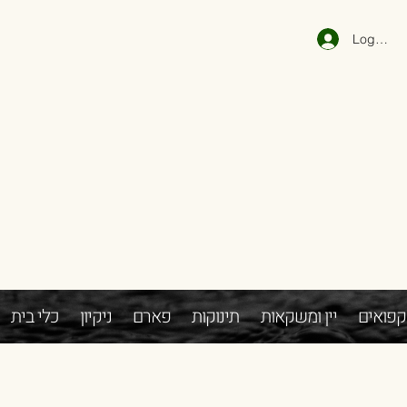
Log In
קפואים
יין ומשקאות
תינוקות
פארם
ניקיון
כלי בית