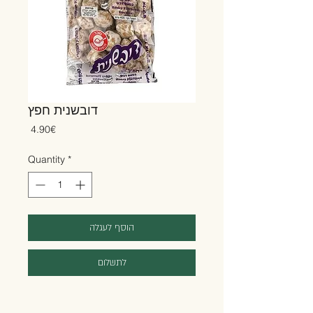
דובשנית חפץ
Price
‏4.90 ‏€
Quantity
*
הוסף לעגלה
לתשלום