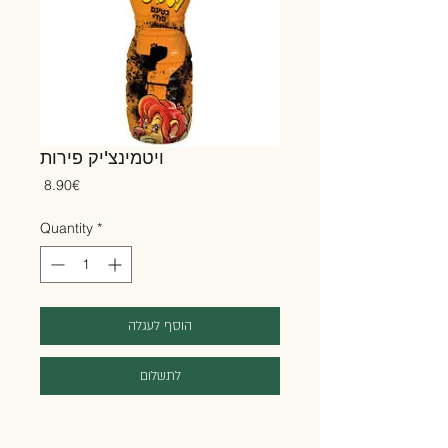
ויטמינצ'יק פירות
Price
‏8.90 ‏€
Quantity
*
הוסף לעגלה
לתשלום