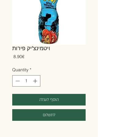
ויטמינצ'יק פירות
Price
‏8.90 ‏€
Quantity
*
הוסף לעגלה
לתשלום