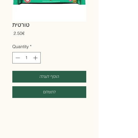
טורטית
Price
‏2.50 ‏€
Quantity
*
הוסף לעגלה
לתשלום