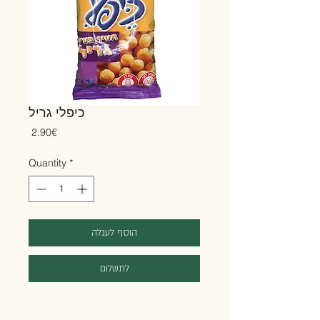
כיפלי גריל
Price
‏2.90 ‏€
Quantity
*
הוסף לעגלה
לתשלום