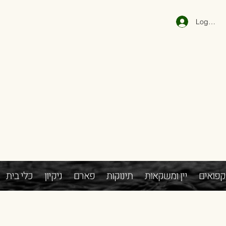
Log In
קפואים
יין ומשקאות
תינוקות
פארם
ניקיון
כלי בית