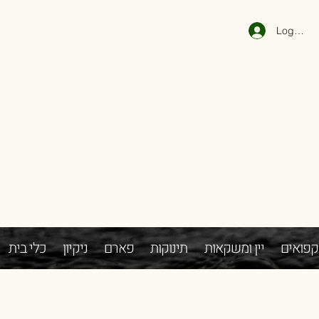
Log In
קפואים
יין ומשקאות
תינוקות
פארם
ניקיון
כלי בית