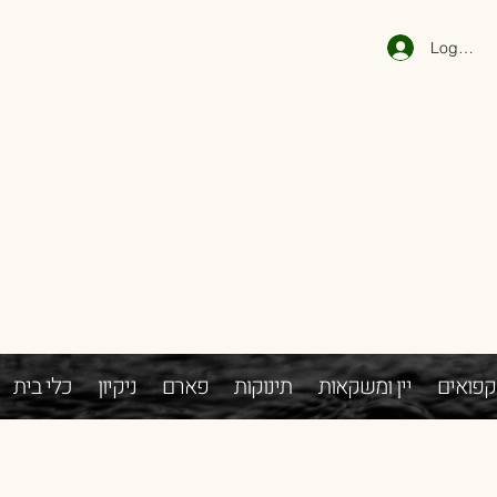
Log In
קפואים
יין ומשקאות
תינוקות
פארם
ניקיון
כלי בית