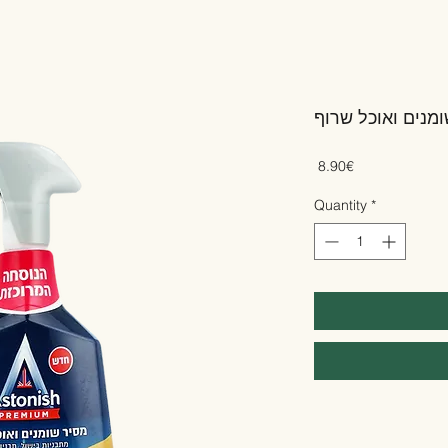
Price
‏8.90 ‏€
Quantity
*