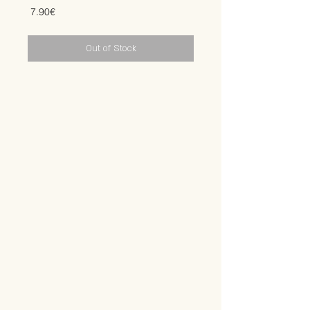
Price
‏7.90 ‏€
Out of Stock