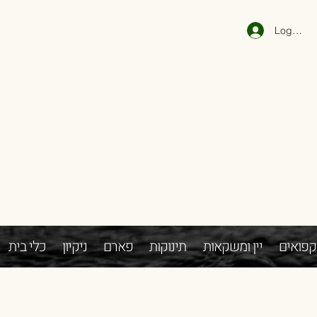
Log In
קפואים
יין ומשקאות
תינוקות
פארם
ניקיון
כלי בית