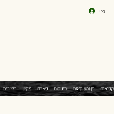
Log In
קפואים
יין ומשקאות
תינוקות
פארם
ניקיון
כלי בית