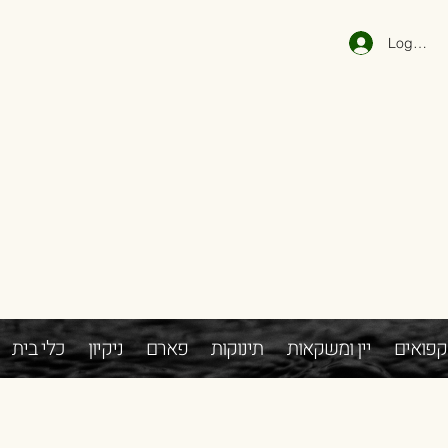
Log In
קפואים
יין ומשקאות
תינוקות
פארם
ניקיון
כלי בית