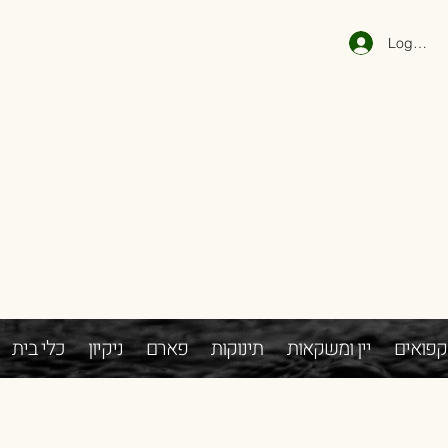
Log In
קפואים
יין ומשקאות
תינוקות
פארם
ניקיון
כלי בית