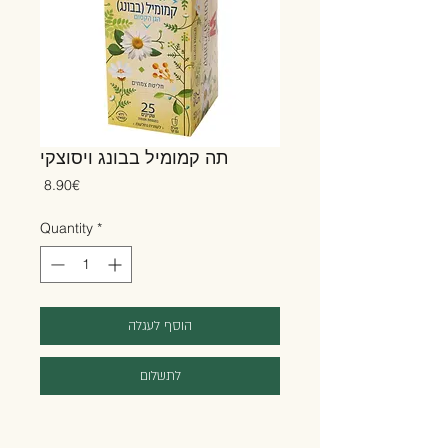
תה קמומיל בבונג ויסוצקי
Price
‏8.90 ‏€
Quantity
*
הוסף לעגלה
לתשלום