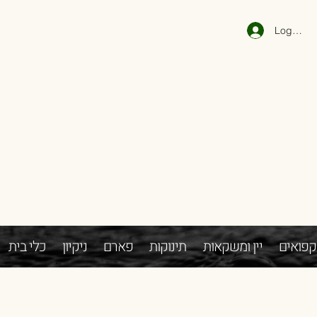
Log In
קפואים
יין ומשקאות
תינוקות
פארם
ניקיון
כלי בית